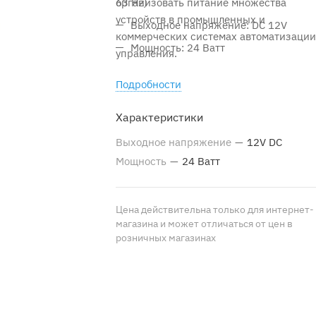
организовать питание множества
63 Hz)
устройств в промышленных и
Выходное напряжение: DC 12V
коммерческих системах автоматизации
Мощность: 24 Ватт
управления.
Подробности
Характеристики
Выходное напряжение
—
12V DC
Мощность
—
24 Ватт
Цена действительна только для интернет-
магазина и может отличаться от цен в
розничных магазинах