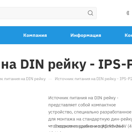
Компания
Информация
Ко
на DIN рейку - IPS-
—
к питания на DIN рейку
Источник питания на DIN рейку - IPS-P
Источник питания на DIN рейку -
представляет собой компактное
устройство, специально разработанное
для монтажа на стандартную дин-рейку
что позволяет удобно и эффективно
Входное напряжение: AC 90-264V (4