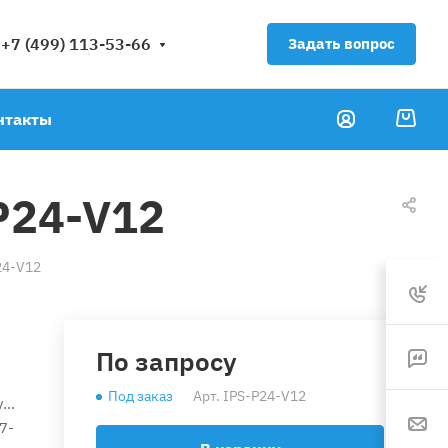
+7 (499) 113-53-66
Задать вопрос
нтакты
P24-V12
24-V12
По запросу
Под заказ
Арт.
IPS-P24-V12
,
7-