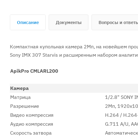
Описание
Документы
Вопросы и ответ
Компактная купольная камера 2Мп, на новейшем про
Sony IMX 307 Starvis и расширенным набором аналити
ApikPro CMLARL200
Камера
Матрица
1/2.8" SONY I
Разрешение
2Мп, 1920x1
Видео компрессия
H.264 / H.264
Аудио компрессия
G.711 A/U, AA
Скорость затвора
Автоматическ