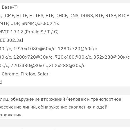
 Base-T)
6, ICMP, HTTP, HTTPS, FTP, DHCP, DNS, DDNS, RTP, RTSP, RTCP
SMTP, UDP, SNMP,Qos,802.1x
F 19.12 (Profile S / T / G)
EE 802.3af
0к/с, 1920x1080@60к/с, 1280x720@60к/с
0к/с, 1280x720@30к/с, 720x480@30к/с, 352x288@30к/с
к/с, 720x480@30к/с, 352x288@30к/с
 Chrome, Firefox, Safari
id
лиц, обнаружение вторжений (человек и транспортное
ересечение линий, обнаружение скопления людей,
 движения