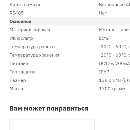
Карта памяти
Встроенное 4Г
RS485
Нет
Основное
Материал корпуса
Металл + пла
ИК фильтр
Есть
Температура работы
-20°С - 60°С,
Температура хранения
-20°С - 60°С,
Питание
DC12v, 700мА
Тип защиты
IP67
Размер
136 x 148 (В)
Масса
1700 грамм
Вам может понравиться