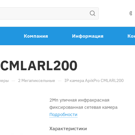
Компания
Информация
Ко
o CMLARL200
—
—
меры
2 Мегапиксельные
IP камера ApikPro CMLARL200
2Мп уличная инфракрасная
фиксированная сетевая камера
Подробности
Характеристики