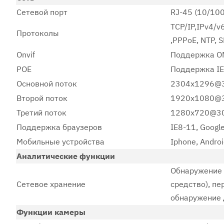
Сетевой порт
RJ-45 (10/100
TCP/IP,IPv4/v
Протоколы
,PPPoE, NTP, 
Onvif
Поддержка ONVI
POE
Поддержка IE
Основной поток
2304x1296@3
Второй поток
1920x1080@3
Третий поток
1280x720@30
Поддержка браузеров
IE8-11, Google
Мобильные устройства
Iphone, Andro
Аналитические функции
Обнаружение 
Сетевое хранение
средство), п
обнаружение
Функции камеры