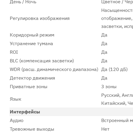
День / Ночь
Цветное / Че
Насыщенность,
Регулировка изображения
отображение,
засветки, исп
Коридорный режим
Да
Устранение тумана
Да
ROI
Да
BLC (компенсация засветки)
Да
WDR (расш. динамического диапазона)
Да (120 дБ)
Детектор движения
Да
Приватные зоны
3 зоны
Русский, Англ
Язык
Китайский, Ч
Интерфейсы
Аудио
Встроенный м
Тревожные выходы
Нет