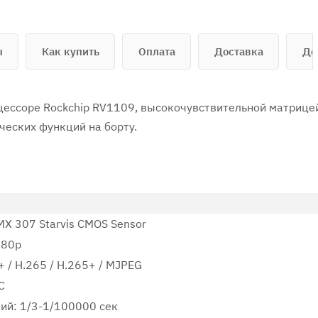
ы
Как купить
Оплата
Доставка
До
цессоре Rockchip RV1109, высокочувствительной матрице
ческих функций на борту.
MX 307 Starvis CMOS Sensor
080p
+ / H.265 / H.265+ / MJPEG
C
ий: 1/3-1/100000 сек