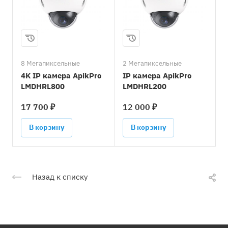
8 Мегапиксельные
2 Мегапиксельные
5
4K IP камера ApikPro
IP камера ApikPro
I
LMDHRL800
LMDHRL200
17 700 ₽
12 000 ₽
В корзину
В корзину
Назад к списку