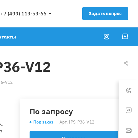
+7 (499) 113-53-66
Задать вопрос
нтакты
P36-V12
36-V12
По запросу
Под заказ
Арт.
IPS-P36-V12
,
7-