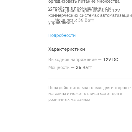
организовать питание множества
63 Hz)
устройств в промышленных и
Выходное напряжение: DC 12V
коммерческих системах автоматизации
Мощность: 36 Ватт
управления.
Подробности
Характеристики
Выходное напряжение
—
12V DC
Мощность
—
36 Ватт
Цена действительна только для интернет-
магазина и может отличаться от цен в
розничных магазинах