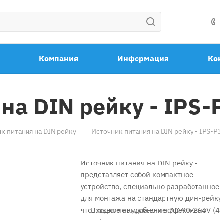
Компания
Информация
Ко
на DIN рейку - IPS-
—
к питания на DIN рейку
Источник питания на DIN рейку - IPS-P
Источник питания на DIN рейку -
представляет собой компактное
устройство, специально разработанное
для монтажа на стандартную дин-рейку
что позволяет удобно и эффективно
Входное напряжение: AC 90-264V (4